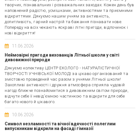
творчих, пізнавальних і розважальних заходах. Кожен день був
наповнений радістю, усмішками, активностями та приємними
відкриттями. Дякуємо нашим учням за активність,
допитливість, гарний настрій та бажання пізнавати нове.
Попереду на всіх чекають яскраві літні пригоди, відпочинок і
нові відкриття!
11.06.2026
Неймовірні пригоди вихованців Літньої школи у світі
дивовижної природи
Дякуємо колективу ЦЕНТР ЕКОЛОГО - НАТУРАЛІСТИЧНОЇ
ТВОРЧОСТІ УЧНІВСЬКОЇ МОЛОДІ за цікаво організований та
змістовно проведений час разом з учнями Літньої школи!
Захопливі активності і дружня атмосфера сприяла чудовій
нагоді ближче познайомитися з дивовижним світом природи,
відчути себе її невід'ємною частинкою та відкрити для себе
багато нового й цікавого.
10.06.2026
Символ незламності та вічної вдячності полеглим
випускникам відкрили на фасаді гімназії