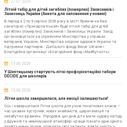
27.07.2026
Літній табір для дітей загиблих (померлих) Захисників і
Захисниць України (Анкета для заповнення у новині)
В період з 2 по 9 серпня 2026 року в місті Яремче на базі
санаторію «Прикарпатський» буде літній табір для дітей
загиблих (померлих) Захисників і Захисниць України. Захід
організовується за сприянням Міністерства у справах
ветеранів України, Міністерства охорони здоров’я України та
підтримки партнерів - Датського фонду Bevar Ukraine і
Благодійної організації «Благодійний фонд «Майбутність».
13.06.2026
У Шептицьому стартують літні профорієнтаційні табори
DECIDE для школярів
12.06.2026
Літня школа завершилася, але емоції залишаються!
Ось і завершилася Літня школа для учнів початкових класів —
час цікавих зустрічей, нових знайомств, щирих емоцій та
незабутніх вражень. Упродовж цих днів діти мали чудову нагоду
у дружній та невимушеній атмосфері краще пізнати одне одного,
знайти нових друзів, розкрити свої таланти, взяти участь у