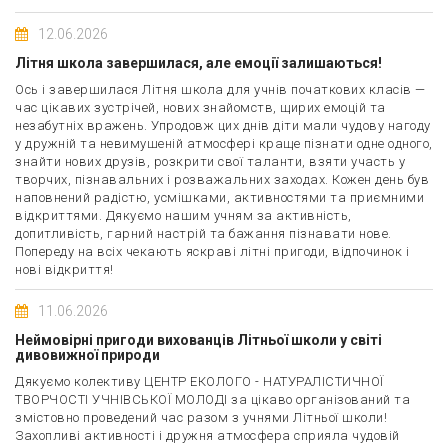
12.06.2026
Літня школа завершилася, але емоції залишаються!
Ось і завершилася Літня школа для учнів початкових класів —
час цікавих зустрічей, нових знайомств, щирих емоцій та
незабутніх вражень. Упродовж цих днів діти мали чудову нагоду
у дружній та невимушеній атмосфері краще пізнати одне одного,
знайти нових друзів, розкрити свої таланти, взяти участь у
творчих, пізнавальних і розважальних заходах. Кожен день був
наповнений радістю, усмішками, активностями та приємними
відкриттями. Дякуємо нашим учням за активність,
допитливість, гарний настрій та бажання пізнавати нове.
Попереду на всіх чекають яскраві літні пригоди, відпочинок і
нові відкриття!
11.06.2026
Неймовірні пригоди вихованців Літньої школи у світі
дивовижної природи
Дякуємо колективу ЦЕНТР ЕКОЛОГО - НАТУРАЛІСТИЧНОЇ
ТВОРЧОСТІ УЧНІВСЬКОЇ МОЛОДІ за цікаво організований та
змістовно проведений час разом з учнями Літньої школи!
Захопливі активності і дружня атмосфера сприяла чудовій