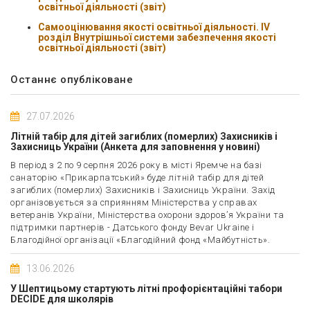
освітньої діяльності (звіт)
Самооцінювання якості освітньої діяльності. ІV
розділ Внутрішньої системи забезпечення якості
освітньої діяльності (звіт)
Останнє опубліковане
27.07.2026
Літній табір для дітей загиблих (померлих) Захисників і
Захисниць України (Анкета для заповнення у новині)
В період з 2 по 9 серпня 2026 року в місті Яремче на базі
санаторію «Прикарпатський» буде літній табір для дітей
загиблих (померлих) Захисників і Захисниць України. Захід
організовується за сприянням Міністерства у справах
ветеранів України, Міністерства охорони здоров’я України та
підтримки партнерів - Датського фонду Bevar Ukraine і
Благодійної організації «Благодійний фонд «Майбутність».
13.06.2026
У Шептицьому стартують літні профорієнтаційні табори
DECIDE для школярів