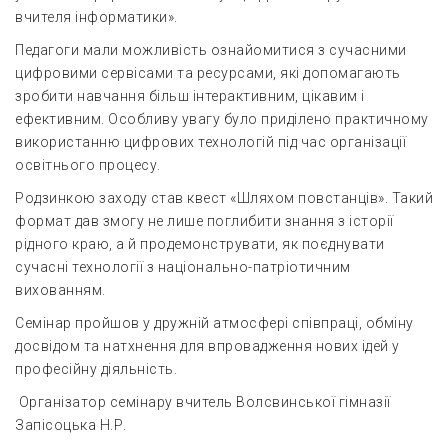
вчителя інформатики».
Педагоги мали можливість ознайомитися з сучасними
цифровими сервісами та ресурсами, які допомагають
зробити навчання більш інтерактивним, цікавим і
ефективним. Особливу увагу було приділено практичному
використанню цифрових технологій під час організації
освітнього процесу.
Родзинкою заходу став квест «Шляхом повстанців». Такий
формат дав змогу не лише поглибити знання з історії
рідного краю, а й продемонструвати, як поєднувати
сучасні технології з національно-патріотичним
вихованням.
Семінар пройшов у дружній атмосфері співпраці, обміну
досвідом та натхнення для впровадження нових ідей у
професійну діяльність.
Організатор семінару вчитель Волсвинської гімназії
Запісоцька Н.Р.