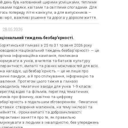
ей день був наповнений щирими усмішками, теплими
ловами подяки, квітами та світлими спогадами. Для
гось попереду літні канікули, а для випускників –
ві мрії, важливі рішення та дорога у доросле життя.
28.05.2026
аціональний тиждень безбар'єрності.
Борятинській гімназії з 25 по 31 травня 2026 року
оводився Національний тиждень безбар’єрності- — це
орічна інформаційна кампанія, покликана
ормувати в учнів, вчителів та батьків культуру
лерантності, емпатії та рівних можливостей для всіх.
на нагадує, що безбар’єрність — це не лише про
зичні пандуси, а й про спілкування, інформацію та
авлення. Протягом цього тижня в гімназїі
оводились тематичні заходи для учнів 1-9 класів:
ерегляд відео та фільмів: перегляд тематичних
ликів про фізичну, освітню та цифрову
збар'єрність з подальшим обговоренням. -Тематичні
ставки: створення малюнків, на тему інклюзії та
ийняття. -Уроки емпатії та доброзичливості:
терактивні заняття про те, як правильно
мунікувати з людьми з інвалідністю, без упереджень
 стереотипів.