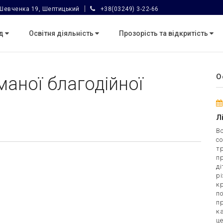
Шевченка 19, Шептицький
+38(03249) 3-22-66
ад
Освітня діяльність
Прозорість та відкритість
О
маної благодійної
Л
Вс
со
тр
п
ді
рі
к
по
п
к
це