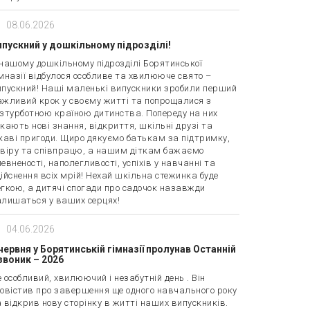
08.06.2026
ипускний у дошкільному підрозділі!
нашому дошкільному підрозділі Борятинської
мназії відбулося особливе та хвилююче свято –
ипускний! Наші маленькі випускники зробили перший
ажливий крок у своєму житті та попрощалися з
зтурботною країною дитинства. Попереду на них
кають нові знання, відкриття, шкільні друзі та
каві пригоди. Щиро дякуємо батькам за підтримку,
овіру та співпрацю, а нашим діткам бажаємо
евненості, наполегливості, успіхів у навчанні та
ійснення всіх мрій! Нехай шкільна стежинка буде
гкою, а дитячі спогади про садочок назавжди
алишаться у ваших серцях!
04.06.2026
 червня у Борятинській гімназії пролунав Останній
звоник – 2026
 особливий, хвилюючий і незабутній день . Він
овістив про завершення ще одного навчального року
 відкрив нову сторінку в житті наших випускників.