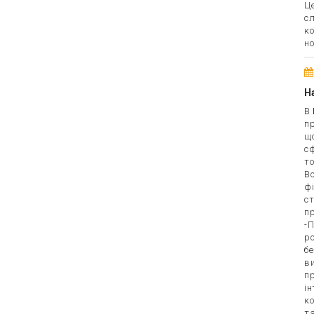
Ц
с
ко
но
Н
В 
пр
щ
сф
то
Во
фі
ст
пр
-П
ро
бе
ви
пр
ін
ко
та