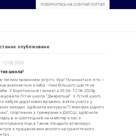
ПОВЕРНУТИСЬ НА ОСВІТНІЙ ПОРТАЛ
станнє опубліковане
12.06.2026
ітня школа!
е теплим промінням зігріто. Ура! Починається літо, І
нце всміхається з неба - Нам більшого щастя не
еба. У Борятинській гімназії з 05.06- 12.06.2025р.
рацювала Літня школа "Джерельце". У Літній школі
ти набули додаткових вражень, взяли участь у
зних заходах: здійснили екскурсію"Стежками рідного
раю", спортивних з тренерами з ДЮСШ, здійснили
їздку в м.Шептицький на майстер-клас з
риготування піци,а також посадили власноруч
актуси з працівниками еколого-натуралітичного
нтру .