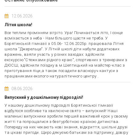
12.06.2026
Літня школа!
Все теплим промінням зігріто. Ура! Починається літо, І сонце
всміхається з неба - Нам більшого щастя не треба. У
Борятинській гімназії з 05.06- 12.06.2025р. працювала Літня
школа "Джерельце". У Літній школі діти набули додаткових
вражень, взяли участь у різних заходах: здійснили
екскурсію"Стежками рідного краю", спортивних з тренерами з
ДЮСШ, здійснили поїздку в м.Шептицький на майстер-клас з
приготування піци,а також посадили власноруч кактуси з
працівниками еколого-натуралітичного центру .
08.06.2026
Випускний у дошкільному підрозділі!
У нашому дошкільному підрозділі Борятинської гімназії
відбулося особливе та хвилююче свято – випускний! Наші
маленькі випускники зробили перший важливий крок у своєму
житті та попрощалися з безтурботною країною дитинства.
Попереду на них чекають нові знання, відкриття, шкільні друзі
та цікаві пригоди. Щиро дякуємо батькам за підтримку, довіру