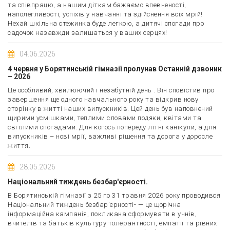
та співпрацю, а нашим діткам бажаємо впевненості,
наполегливості, успіхів у навчанні та здійснення всіх мрій!
Нехай шкільна стежинка буде легкою, а дитячі спогади про
садочок назавжди залишаться у ваших серцях!
04.06.2026
4 червня у Борятинській гімназії пролунав Останній дзвоник
– 2026
Це особливий, хвилюючий і незабутній день . Він сповістив про
завершення ще одного навчального року та відкрив нову
сторінку в житті наших випускників. Цей день був наповнений
щирими усмішками, теплими словами подяки, квітами та
світлими спогадами. Для когось попереду літні канікули, а для
випускників – нові мрії, важливі рішення та дорога у доросле
життя.
28.05.2026
Національний тиждень безбар'єрності.
В Борятинській гімназії з 25 по 31 травня 2026 року проводився
Національний тиждень безбар’єрності- — це щорічна
інформаційна кампанія, покликана сформувати в учнів,
вчителів та батьків культуру толерантності, емпатії та рівних