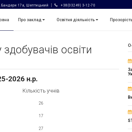
.Бандери 17а, Шептицький
+38(03249) 3-12-70
овна
Про заклад
Освітня діяльність
Прозорість
О
 здобувачів освіти
З
У
25-2026 н.р.
Кількість учнів
В
26
17
S
27