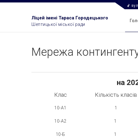
вул
Ліцей імені Тараса Городецького
Гол
Шептицької міської ради
Мережа контингенту
на 20
Клас
Кількість класів
10-А1
1
10-А2
1
10-Б
1