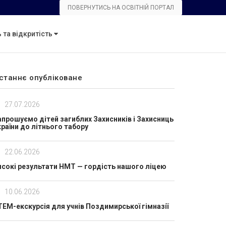
ПОВЕРНУТИСЬ НА ОСВІТНІЙ ПОРТАЛ
 та відкритість
станнє опубліковане
27.07.2026
апрошуємо дітей загиблих Захисників і Захисниць
країни до літнього табору
22.06.2026
исокі результати НМТ — гордість нашого ліцею
10.06.2026
TEM-екскурсія для учнів Поздимирської гімназії