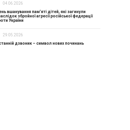
04.06.2026
ень вшанування пам’яті дітей, які загинули
наслідок збройної агресії російської федерації
роти України
29.05.2026
станній дзвоник – символ нових починань