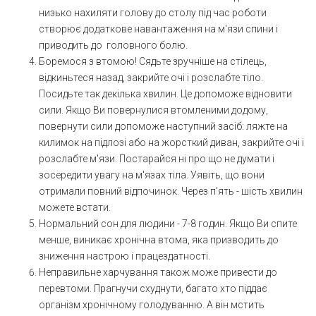
низько нахиляти голову до столу під час роботи
створює додаткове навантаження на м'язи спини і
приводить до головного болю.
Боремося з втомою! Сядьте зручніше на стілець,
відкиньтеся назад, закрийте очі і розслабте тіло.
Посидьте так декілька хвилин. Це допоможе відновити
сили. Якщо Ви повернулися втомленими додому,
повернути сили допоможе наступний засіб: ляжте на
килимок на підлозі або на жорсткий диван, закрийте очі і
розслабте м'язи. Постарайся ні про що не думати і
зосередити увагу на м'язах тіла. Уявіть, що вони
отримали повний відпочинок. Через п'ять - шість хвилин
можете встати.
Нормальний сон для людини - 7-8 годин. Якщо Ви спите
менше, виникає хронічна втома, яка призводить до
зниження настрою і працездатності.
Неправильне харчування також може привести до
перевтоми. Прагнучи схуднути, багато хто піддає
організм хронічному голодуванню. А він мстить