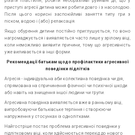
різати пластилін, робити необразливі руйнівні дії, що у
приступі агресії дитина може робити довго і з насолодою.
Після цього корисні заспокійливі заняття типу гри з
піском, водою і (або) релаксація.
Якщо обурення дитини постійно приглушується, то воно
нагромаджується і виявляється часто лише у зрілому віці,
коли неможливо виявити причини, тому що агресивність
уже виливається в інші форми.
Рекомендації батькам щодо профілактики агресивної
поведінки підлітків
Агресія - індивідуальна аби колективна поведінка чи дія,
спрямована на спричинення фізичної чи психічної шкоди
або навіть на знищення іншої людини чи групи.
Агресивна поведінка виявляється вже в ранньому віці,
випробовуючи батьківське терпіння і створюючи
напруження у стосунках із однолітками.
Найгостріше постає проблема агресивної поведінки у
підлітковому віці, коли здійснюється перехід до нового