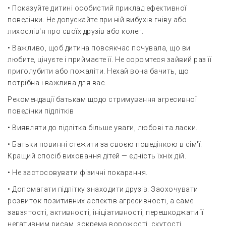
• Показуйте дитині особистий приклад ефективної
поведінки. Не допускайте при ній вибухів гніву або
лихослів'я про своїх друзів або колег.
• Важливо, щоб дитина повсякчас почувала, що ви
любите, цінуєте і приймаєте її. Не соромтеся зайвий раз її
приголубити або пожаліти. Нехай вона бачить, що
потрібна і важлива для вас.
Рекомендації батькам щодо стримування агресивної
поведінки підлітків
• Виявляти до підлітка більше уваги, любові та ласки.
• Батьки повинні стежити за своєю поведінкою в сім'ї.
Кращий спосіб виховання дітей — єдність їхніх дій.
• Не застосовувати фізичні покарання.
• Допомагати підлітку знаходити друзів. Заохочувати
розвиток позитивних аспектів агресивності, а саме
завзятості, активності, ініціативності, перешкоджати її
негативним рисам, зокрема ворожості, скутості.