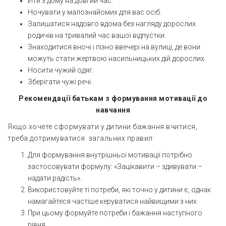
Йти з дому на довгий час.
Ночувати у малознайомих для вас осіб.
Залишатися надовго вдома без нагляду дорослих
родичів на тривалий час вашої відпустки.
Знаходитися вночі і пізно ввечері на вулиці, де вони
можуть стати жертвою насильницьких дій дорослих.
Носити чужий одяг.
Зберігати чужі речі.
Рекомендації батькам з формування мотивації до
навчання
Якщо хочете сформувати у дитини бажання вчитися,
треба дотримуватися загальних правил:
Для формування внутрішньої мотивації потрібно
застосовувати формулу: «Зацікавити – здивувати –
надати радість».
Використовуйте ті потреби, які точно у дитини є, однак
намагайтеся частіше керуватися найвищими з них.
При цьому формуйте потреби і бажання наступного
рівня.