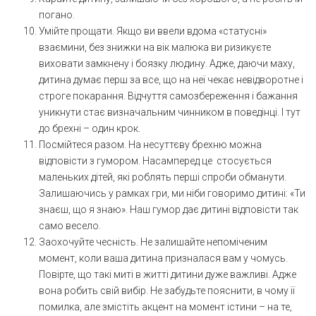
погано.
Умійте прощати. Якщо ви ввели вдома «статусні»
взаємини, без знижки на вік малюка ви ризикуєте
виховати замкнену і боязку людину. Адже, даючи маху,
дитина думає перш за все, що на неї чекає невідворотне і
строге покарання. Відчуття самозбереження і бажання
уникнути стає визначальним чинником в поведінці. І тут
до брехні – один крок.
Посмійтеся разом. На несуттєву брехню можна
відповісти з гумором. Насамперед це стосується
маленьких дітей, які роблять перші спроби обманути.
Залишаючись у рамках гри, ми ніби говоримо дитині: «Ти
знаєш, що я знаю». Наш гумор дає дитині відповісти так
само весело.
Заохочуйте чесність. Не залишайте непоміченим
момент, коли ваша дитина призналася вам у чомусь.
Повірте, що такі миті в житті дитини дуже важливі. Адже
вона робить свій вибір. Не забудьте пояснити, в чому її
помилка, але змістіть акцент на момент істини – на те,