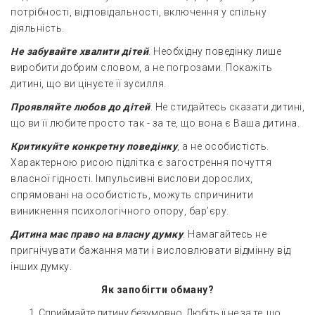
потрібності, відповідальності, включення у спільну
діяльність.
Не забувайте хвалити дітей
. Необхідну поведінку лише
виробити добрим словом, а не погрозами. Покажіть
дитині, що ви цінуєте її зусилля.
Проявляйте любов до дітей
. Не стидайтесь сказати дитині,
що ви її любите просто так - за те, що вона є Ваша дитина.
Критикуйте конкретну поведінку
, а не особистість.
Характерною рисою підлітка є загострення почуття
власної гідності. Імпульсивні вислови дорослих,
спрямовані на особистість, можуть спричинити
виникнення психологічного опору, бар’єру.
Дитина має право на власну думку
. Намагайтесь не
пригнічувати бажання мати і висловлювати відмінну від
інших думку.
Як запобігти обману?
Сприймайте дитину безумовно. Любіть її не за те, що