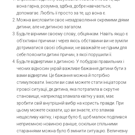
вона гарна, розумна, здібна, добре навчається,
допомагає. Любіть її просто за те, що вона є.
Можна висловити своє незадоволення окремими діями
дитини, але не дитиною загалом.
Будьте вірними своєму слову, обіцянкам. Навіть якщо є
об’єктивні причини і через якісь обставини ви не зуміли
дотриматися своєї обіцянки, не вважайте не гідним для
себе пояснити дитині причин, з якої порушили її.
Будьте відвертими з дитиною. У побудові правильних і
чесних відносин украй важливе бажання дитини бути з
вами відвертим. Це бажання можна й потрібно
стимулювати. Інколи ви самі можете стати ініціатором
ігрової ситуації, де дитина, яка потрапила в скрутне
становище, наприклад зламала квітку у вазі, має
зробити свій внутрішній вибір на користь правди. При
цьому можете сказати, що ви знаєте, хто зламав
нещасливу квітку, і краще було б, щоб малюк поділився
неприємною новиною раніше, оскільки спільними
стараннями можна було б змінити ситуацію. Величезну