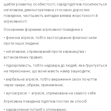
щабля розвитку особистості; серед підлітків посилюється
негативізм, демонстративна стосовно дорослих
поведінка, частішають випадки виявів жорстокості й
агресивності
Основними формами агресивної поведінки є:
• фізична агресія, тобто застосування фізичної сили
проти іншої людини;
• негативізм, спрямований проти керівництва і
встановлених правил;
• підозріливість, тобто недовіра до людей, яка ґрунтується
на переконанні, що вони мають намір зашкодити;
• вербальна агресія, тобто вираження своїх почуттів
через чвари, образи, приниження;
• аутоагресія — агресія, спрямована на самого себе.
Агресивна поведінка підлітків постає як спосіб:
• задоволення потреб у спілкуванні;