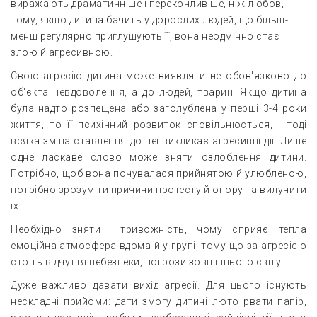
виражають драматичніше і переконливіше, ніж любов,
тому, якщо дитина бачить у дорослих людей, що більш-
менш регулярно приглушують її, вона неодмінно стає
злою й агресивною.
Свою агресію дитина може виявляти не обов'язково до
об'єкта невдоволення, а до людей, тварин. Якщо дитина
була надто розпещена або заголублена у перші 3-4 роки
життя, то її психічний розвиток сповільнюється, і тоді
всяка зміна ставлення до неї викликає агресивні дії. Лише
одне ласкаве слово може зняти озлоблення дитини.
Потрібно, щоб вона почувалася прийнятою й улюбленою,
потрібно зрозуміти причини протесту й опору та вилучити
їх.
Необхідно зняти тривожність, чому сприяє тепла
емоційна атмосфера вдома й у групі, тому що за агресією
стоїть відчуття небезпеки, погрози зовнішнього світу.
Дуже важливо давати вихід агресії. Для цього існують
нескладні прийоми: дати змогу дитині люто рвати папір,