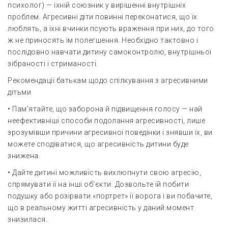
психолог) — їхній союзник у вирішенні внутрішніх
проблем. Агресивні діти повинні переконатися, що їх
люблять, а їхні вчинки псують враження при них, до того
ж не приносять їм полегшення. Необхідно тактовно і
послідовно навчати дитину самоконтролю, внутрішньої
зібраності і стриманості.
Рекомендації батькам щодо спілкування з агресивними
дітьми
• Пам'ятайте, що заборона й підвищення голосу — най
неефективніші способи подолання агресивності, лише
зрозумівши причини агресивної поведінки і знявши їх, ви
можете сподіватися, що агресивність дитини буде
знижена.
• Дайте дитині можливість вихлюпнути свою агресію,
спрямувати її на інші об'єкти. Дозвольте їй побити
подушку або розірвати «портрет» її ворога і ви побачите,
що в реальному житті агресивність у даний момент
знизилася.