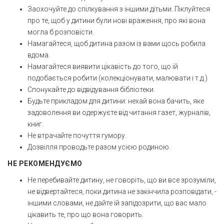
Заохочуйте до спілкування з іншими дітьми. Піклуйтеся
про те, щоб у дитини були нові враження, про які вона
могла б розповісти.
Намагайтеся, щоб дитина разом із вами щось робила
вдома.
Намагайтеся виявити цікавість до того, що їй
подобається робити (колекціонувати, малювати і т.д.)
Спонукайте до відвідування бібліотеки.
Будьте прикладом для дитини: нехай вона бачить, яке
задоволення ви одержуєте від читання газет, журналів,
книг.
Не втрачайте почуття гумору.
Дозвілля проводьте разом усією родиною.
НЕ РЕКОМЕНДУЄМО
Не перебивайте дитину, не говоріть, що ви все зрозуміли,
не відвертайтеся, поки дитина не закінчила розповідати, -
іншими словами, не дайте їй запідозрити, що вас мало
цікавить те, про що вона говорить.