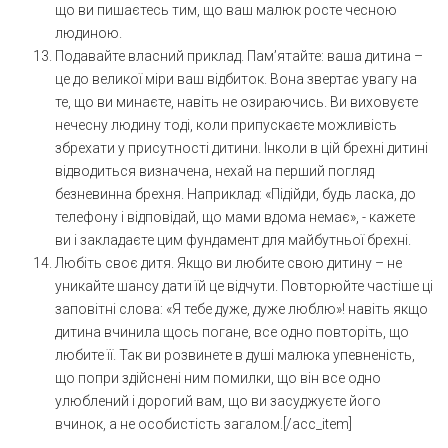
що ви пишаєтесь тим, що ваш малюк росте чесною
людиною.
Подавайте власний приклад. Пам’ятайте: ваша дитина –
це до великої міри ваш відбиток. Вона звертає увагу на
те, що ви минаєте, навіть не озираючись. Ви виховуєте
нечесну людину тоді, коли припускаєте можливість
збрехати у присутності дитини. Інколи в цій брехні дитині
відводиться визначена, нехай на перший погляд
безневинна брехня. Наприклад: «Підійди, будь ласка, до
телефону і відповідай, що мами вдома немає», - кажете
ви і закладаєте цим фундамент для майбутньої брехні.
Любіть своє дитя. Якщо ви любите свою дитину – не
уникайте шансу дати їй це відчути. Повторюйте частіше ці
заповітні слова: «Я тебе дуже, дуже люблю»! навіть якщо
дитина вчинила щось погане, все одно повторіть, що
любите її. Так ви розвинете в душі малюка упевненість,
що попри здійснені ним помилки, що він все одно
улюблений і дорогий вам, що ви засуджуєте його
вчинок, а не особистість загалом.[/acc_item]