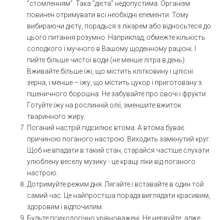
"стомленням". Така "дієта" недопустима. Організм
повинен отримувати всі необхідні елементи. Тому
вибираючи дієту, порадься з лікарем або відносьтеся до
цього питання розумно. Наприклад, обмежте кількість
солодкого і мучного в Вашому щоденному раціоні. І
пийте більше чистої води (не менше літра в день).
Вживайте більше їжі, що містить клітковину і цілісні
зерна, і менше – їжу, що містить цукор і приготовану з
пшеничного борошна. Не забувайте про овочі і фрукти.
Готуйте їжу на рослинній олії, зменшите вжиток
тваринного жиру.
Поганий настрій підсилює втома. А втома буває
причиною поганого настрою. Виходить замкнутий круг.
Щоб не впадати в такий стан, старайся частіше слухати
улюблену веселу музику - це кращі ліки від поганого
настрою.
Дотримуйте режим дня. Лягайте і вставайте в один той
самий час. Це найпростіша порада виглядати красивим,
здоровим і відпочилим.
Будьте психологічно урівноважені. Не нервуйте, адже