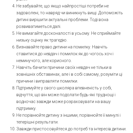
Не забувайте, що якщо найпростіші потреби не
задоволені, то навряд чи виникнуть вищі. Допоможіть
дитині вирішити актуальні проблеми. Тоді вона
розвиватиметься далі.
Не вимагайте досконалості в усьому. Не сприймайте
низьку оцінку як трагедію.
Визнавайте право дитини на помилку. Навчіть
ставитися до невдач і помилок як до чогось хоч і
неминучого, але корисного.
Навчіть бачити причини своїх невдач не тільки в
зовнішніх обставинах, але і в собі самому, розуміти ці
причини і виправляти помилки.
Підтримуйте у свого школяра впевненість у собі,
відчуття, що він може подолати будь-які труднощі і
водночас завжди може розраховувати на вашу
підтримку.
Не порівнюйте дитину з іншими, порівнюйте її минулі і
теперішні результати.
Завжди пристосовуйтеся до потреб та інтересів дитини.