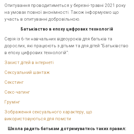
Опитування проводитиметься у березні-травні 2021 року
на умовах повної анонімності. Також інформуємо що
участь в опитуванні добровільною.
Батьківство в епоху цифрових технологій
Серія із 6-ти навчальних відеоуроків для батьків та
дорослих, які працюють з дітьми та для дітей "Батьківство
в епоху цифрових технологій":
Захист дітей в інтернеті
Сексуальний шантаж
Секстинг
Секс-чатинг
Грумінг
Зображення сексуального характеру, що
використовуються для помсти
Школа радить батькам дотримуватись таких правил: