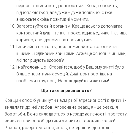
нервові клітини не відновлюються. Хоча, говорять,
відновлюються, але дуже – дуже повільно. Отже
знаходьте скрізь позитивні моменти.
Загартовуйте свій організм. Краще всього допомагає
контрастний душ – тепла і прохолодна водичка. Не лише
корисно, але і допомагає прокинутися.
І звичайно не паліть, не зловживайте алкоголем та
іншими шкідливими звичками. Адже це основні чинники,
які погіршують здоров'я.
І найголовніше... Старайтеся, щоб у Вашому житті було
більше позитивних емоцій. Дивіться простіше на
проблеми і труднощі. Насолоджуйтеся життям!
Що таке агресивність?
Кращий спосіб уникнути надмірної агресивності в дитині -
виявляти до неї любов. Агресивна реакція - це реакція
боротьби. Вона складається з незадоволеності, протесту,
виникає при спробі дитини змінити становище речей.
Розпач, роздратування, жаль, нетерпіння дорослі