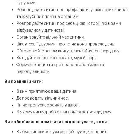
її друзями.
Розповідайте дитині про профілактику шкідливих звичок
та їх згубний вплив на організм.
Розповідайте дитині про себе цікаві історії, які з вами
відбувалися у дитинстві.
Організовуйте вільний час дитини.
Цікавтесь її друзями, про те, як вона провела день.
Обговорюйте разом книгу, телевізійну телепередачу.
Відвідуйте спільно кінотеатр, музей, парк.
Формуйте поняття про правові обов’язки та
відповідальність.
Ви повинні знати:
З ким приятелює ваша дитина.
Де проводить вільний час.
Чи не пропускає занять в школі.
В якому вигляді або стані повертається додому.
Ви зобов’язанні помітити і відреагувати, коли:
В домі з’явилися чужі речі (з’ясуйте, чиї вони).