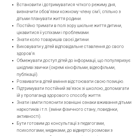
Встановити і дотримуватися чіткого режиму дня,
визначити обов’язки кожному члену сім’ї, спільно з
дітьми планувати життя родини.
Постійно тримати в полі зору шкільне життя дитини,
цікавитися її успіхами і проблемами.
Знати коло товаришів своєї дитини.
Виховувати у дітей відповідальне ставлення до свого
здоров’я.
Обмежувати доступ дітей до інформації, що популяризує
шкідливі звички (окремі кінофільми, відеофільми,
публікації).
Розвивати в дітей вміння відстоювати свою позицію.
Підтримувати постійний зв’язок зі школою, допомагати
їй у пропаганді здорового способу життя.
Знати і вміти пояснити зовнішні ознаки вживання дітьми
наркотиків і т.п. (зміни фізичного стану, поведінки,
активності).
Бути готовим до консультації з педагогами,
психологами, медиками, до відвертої розмови з