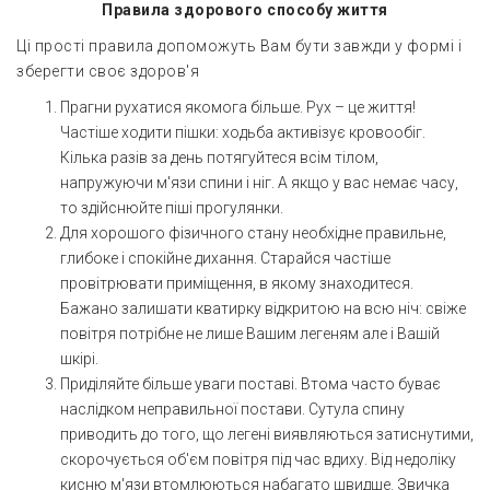
Правила здорового способу життя
Ці прості правила допоможуть Вам бути завжди у формі і
зберегти своє здоров'я
Прагни рухатися якомога більше. Рух – це життя!
Частіше ходити пішки: ходьба активізує кровообіг.
Кілька разів за день потягуйтеся всім тілом,
напружуючи м'язи спини і ніг. А якщо у вас немає часу,
то здійснюйте піші прогулянки.
Для хорошого фізичного стану необхідне правильне,
глибоке і спокійне дихання. Старайся частіше
провітрювати приміщення, в якому знаходитеся.
Бажано залишати кватирку відкритою на всю ніч: свіже
повітря потрібне не лише Вашим легеням але і Вашій
шкірі.
Приділяйте більше уваги поставі. Втома часто буває
наслідком неправильної постави. Сутула спину
приводить до того, що легені виявляються затиснутими,
скорочується об'єм повітря під час вдиху. Від недоліку
кисню м'язи втомлюються набагато швидше. Звичка