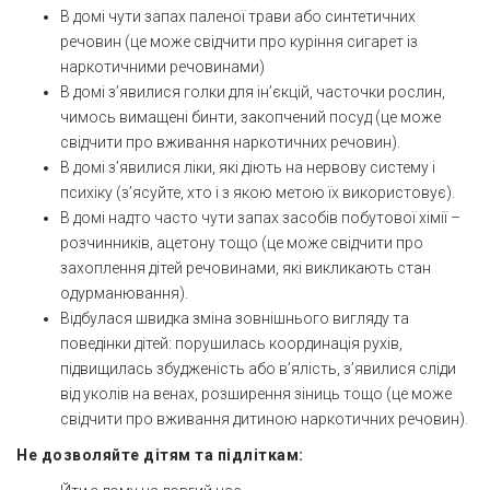
В домі чути запах паленої трави або синтетичних
речовин (це може свідчити про куріння сигарет із
наркотичними речовинами)
В домі з’явилися голки для ін’єкцій, часточки рослин,
чимось вимащені бинти, закопчений посуд (це може
свідчити про вживання наркотичних речовин).
В домі з’явилися ліки, які діють на нервову систему і
психіку (з’ясуйте, хто і з якою метою їх використовує).
В домі надто часто чути запах засобів побутової хімії –
розчинників, ацетону тощо (це може свідчити про
захоплення дітей речовинами, які викликають стан
одурманювання).
Відбулася швидка зміна зовнішнього вигляду та
поведінки дітей: порушилась координація рухів,
підвищилась збудженість або в’ялість, з’явилися сліди
від уколів на венах, розширення зіниць тощо (це може
свідчити про вживання дитиною наркотичних речовин).
Не дозволяйте дітям та підліткам: