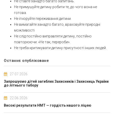
Не ставте занадто багато запитань.
Не примушуйте дитину робити те, до чого вона не
готова.
Не ігноруйте переживання дитини.
Не вимагайте занадто багато, враховуйте природні
можливості
Не слід постійно виправляти дитину, постійно
повторюючи: «Не так, перероби».
Не треба критикувати дитину присутності інших людей.
Останнє опубліковане
27.07.2026
Запрошуємо дітей загиблих Захисників і Захисниць України
до літнього табору
22.06.2026
Високі результати НМТ — гордість нашого ліцею