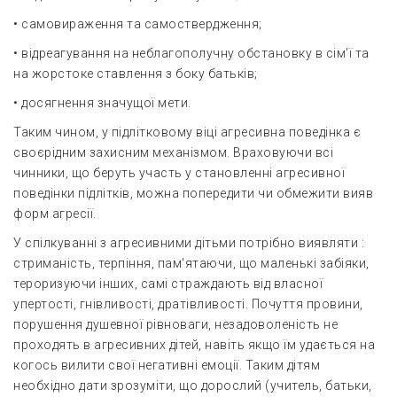
• самовираження та самоствердження;
• відреагування на неблагополучну обстановку в сім'ї та
на жорстоке ставлення з боку батьків;
• досягнення значущої мети.
Таким чином, у підлітковому віці агресивна поведінка є
своєрідним захисним механізмом. Враховуючи всі
чинники, що беруть участь у становленні агресивної
поведінки підлітків, можна попередити чи обмежити вияв
форм агресії.
У спілкуванні з агресивними дітьми потрібно виявляти :
стриманість, терпіння, пам'ятаючи, що маленькі забіяки,
тероризуючи інших, самі страждають від власної
упертості, гнівливості, дратівливості. Почуття провини,
порушення душевної рівноваги, незадоволеність не
проходять в агресивних дітей, навіть якщо їм удається на
когось вилити свої негативні емоції. Таким дітям
необхідно дати зрозуміти, що дорослий (учитель, батьки,