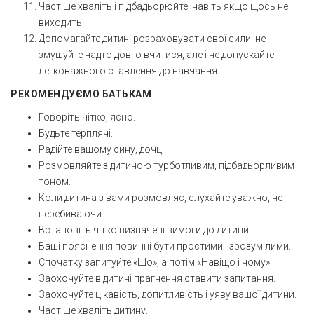
Частіше хваліть і підбадьорюйте, навіть якщо щось не
виходить.
Допомагайте дитині розраховувати свої сили: не
змушуйте надто довго вчитися, але і не допускайте
легковажного ставлення до навчання.
РЕКОМЕНДУЄМО БАТЬКАМ
Говоріть чітко, ясно.
Будьте терплячі.
Радійте вашому сину, дочці.
Розмовляйте з дитиною турботливим, підбадьорливим
тоном.
Коли дитина з вами розмовляє, слухайте уважно, не
перебиваючи.
Встановіть чітко визначені вимоги до дитини.
Ваші пояснення повинні бути простими і зрозумілими.
Спочатку запитуйте «Що», а потім «Навіщо і чому».
Заохочуйте в дитині прагнення ставити запитання.
Заохочуйте цікавість, допитливість і уяву вашої дитини.
Частіше хваліть дитину.