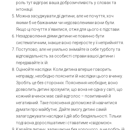
роль тут відіграє ваша доброзичливість у словах та
інтонації.
Можна засуджувати дії дитини, але не почуття, хоч
якими б не бажаними чи недозволеними вони були.
Якщо ці почуття з’явилися, отже для цього є підстави.
Незадоволення діями дитини не повинно бути
систематичним, інакше воно переросте у її неприйняття.
Поступово, але не ухильно знімайте із себе турботу та
відповідальність за особисті справи вашої дитини і
передавайте їх їй.
Оцінюйте наслідки. Коли дитина вперше говорить
неправду, необхідно пояснити їй наслідки цього вчинку.
Зробіть це без сторонніх. Пояснення необхідне, воно
дозволить дитині зрозуміти, що вона не одна у світі, що
кожний вчинок має свій відголос – позитивний й
негативний. Таке пояснення допоможе їй навчитися
думати про майбутнє. Дайте змогу дитині самій
залагоджувати наслідки її дій або бездіяльності. Тільки
тоді вона дорослішатиме і ставатиме «свідомою».
Карайте дитину, залишаючи без хорошого, а не робіть їй