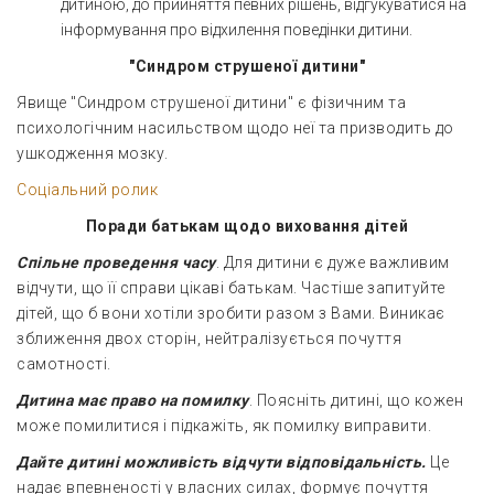
дитиною, до прийняття певних рішень, відгукуватися на
інформування про відхилення поведінки дитини.
"Синдром струшеної дитини"
Явище "Синдром струшеної дитини" є фізичним та
психологічним насильством щодо неї та призводить до
ушкодження мозку.
Соціальний ролик
Поради батькам щодо виховання дітей
Спільне проведення часу
. Для дитини є дуже важливим
відчути, що її справи цікаві батькам. Частіше запитуйте
дітей, що б вони хотіли зробити разом з Вами. Виникає
зближення двох сторін, нейтралізується почуття
самотності.
Дитина має право на помилку
. Поясніть дитині, що кожен
може помилитися і підкажіть, як помилку виправити.
Дайте дитині можливість відчути відповідальність.
Це
надає впевненості у власних силах, формує почуття