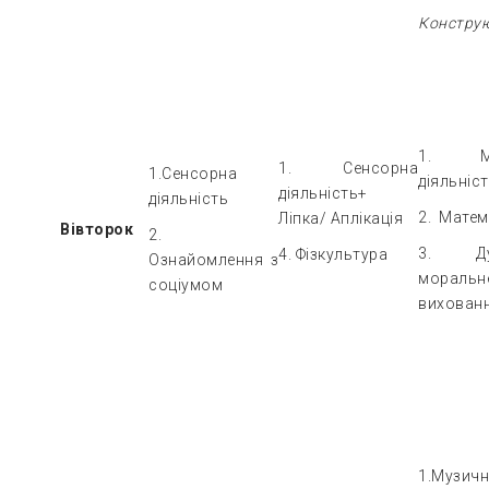
Констру
1. Му
1. Сенсорна
1.Сенсорна
діяльніс
діяльність+
діяльність
2. Матем
Ліпка/ Аплікація
Вівторок
2.
3. Дух
4. Фізкультура
Ознайомлення з
моральн
соціумом
вихован
1.Музич