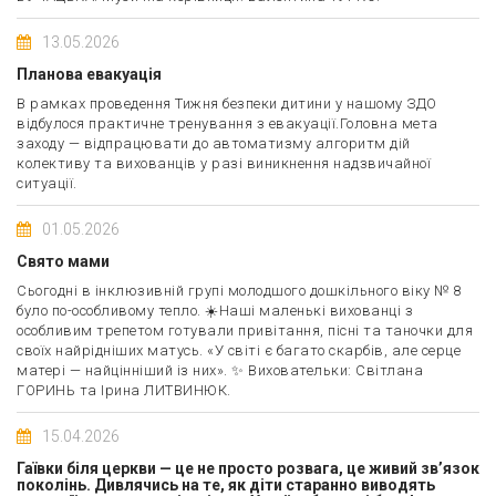
13.05.2026
Планова евакуація
В рамках проведення Тижня безпеки дитини у нашому ЗДО
відбулося практичне тренування з евакуації. ​Головна мета
заходу — відпрацювати до автоматизму алгоритм дій
колективу та вихованців у разі виникнення надзвичайної
ситуації.
01.05.2026
Свято мами
Сьогодні в інклюзивній групі молодшого дошкільного віку № 8
було по-особливому тепло. ☀️ ​Наші маленькі вихованці з
особливим трепетом готували привітання, пісні та таночки для
своїх найрідніших матусь. «У світі є багато скарбів, але серце
матері — найцінніший із них». ✨ Виховательки: Світлана
ГОРИНЬ та Ірина ЛИТВИНЮК.
15.04.2026
Гаївки біля церкви — це не просто розвага, це живий зв’язок
поколінь. Дивлячись на те, як діти старанно виводять