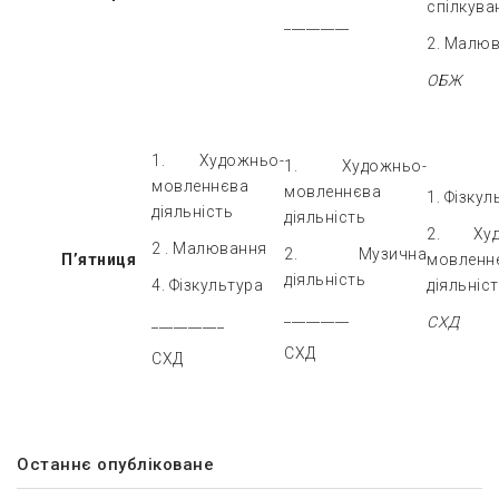
спілкува
_________
2. Малю
ОБЖ
1. Художньо-
1. Художньо-
мовленнєва
мовленнєва
1. Фізкул
діяльність
діяльність
2. Худ
2 . Малювання
2. Музична
П’ятниця
мовленн
діяльність
4. Фізкультура
діяльніс
_________
__________
СХД
СХД
СХД
Останнє опубліковане