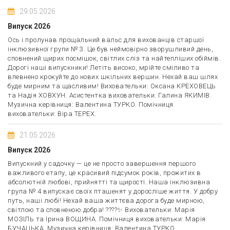
29.05.2026
Випуск 2026
Ось і пролунав прощальний вальс для вихованців старшої
інклюзивної групи № 3. Це був неймовірно зворушливий день,
сповнений щирих посмішок, світлих сліз та найтепліших обіймів.
Дорогі наші випускники! Летіть високо, мрійте сміливо та
впевнено крокуйте до нових шкільних вершин. Нехай ваш шлях
буде мирним та щасливим! Виховательки: Оксана КРЕХОВЕЦЬ
та Надія ХОВХУН. Асистентка виховательки: Галина ЯКИМІВ.
Музична керівниця: Валентина ТУРКО. Помічниця
виховательки: Віра ТЕРЕХ.
21.05.2026
Випуск 2026
Випускний у садочку — це не просто завершення першого
важливого етапу, це красивий підсумок років, прожитих в
абсолютній любові, прийнятті та щирості. Наша інклюзивна
група № 4 випускає своїх пташенят у доросліше життя. У добру
путь, наші любі! Нехай ваша життєва дорога буде мирною,
світлою та сповненою добра! ????✨ Виховательки: Марія
МОЗІЛЬ та Ірина ВОЩИНА. Помічниця виховательки: Марія
БУЧАЦЬКА. Музична керівниця: Валентина ТУРКО.