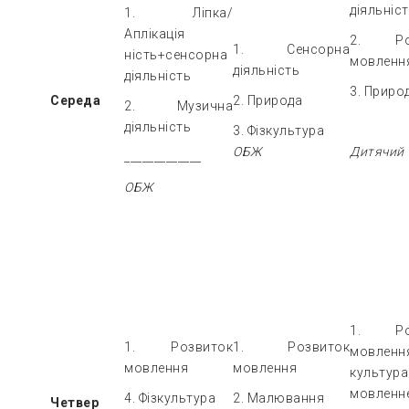
діяльніс
1. Ліпка/
Аплікація
2. Роз
1. Сенсорна
ність+сенсорна
мовленн
діяльність
діяльність
3. Приро
Середа
2. Природа
2. Музична
діяльність
3. Фізкультура
ОБЖ
Дитячий 
_____________
ОБЖ
1. Роз
1. Розвиток
1. Розвиток
мовле
мовлення
мовлення
культура
мовленн
4. Фізкультура
2. Малювання
Четвер