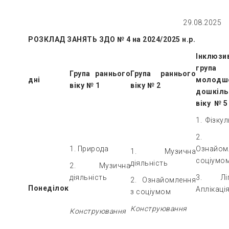
29.08.2025
РОЗКЛАД ЗАНЯТЬ ЗДО № 4 на 2024/2025 н.р.
Інклюзи
група
Група раннього
Група раннього
дні
молодш
віку № 1
віку № 2
дошкіль
віку № 5
1. Фізку
2.
1. Природа
Ознайом
1. Музична
соціумо
діяльність
2. Музична
діяльність
3. Ліп
2. Ознайомлення
Понеділок
Аплікаці
з соціумом
Конструювання
Конструювання