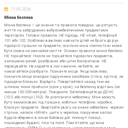
11.05.2026
Мінна безпека
Мінна безпека — це знання та правила поведіки, що рятують
життя на забруднених вибухонебезпечними предметами
територіях. Головні правила: НЕ підходь, НЕ чіпай, телефонуй
101 або 102. Особливо важливо навчати дітей не брати до рук
підозрілі іграшки чи предмети, оскільки міна «пелюстка» може
бути схожа на звичайне сміття. Основні правила мінної безпеки:
НЕ торкайтеся: Ніколи не торкайтеся підозрілих предметів,
залишених речей, розібраних або цілих боєприпасів. НЕ
пересувайте: Не кидайте в них каміння, не бийте, не
намагайтеся розібрати. Позначте місце: Якщо можливо,
позначте місце знахідки підручними засобами (гілка, хустка), не
підходячи близько. Відійдіть: Повертайтеся назад тим же
шляхом, яким прийшли (крок у крок), на безпечну відстань (не
менше 150-200 метрів). Повідомте: Зателефонуйте до ДСНС
(101) або поліції (102). Як розпізнати небезпеку: Міни можуть
бути замасковані під іграшки, мобільні телефони, коробки,
блискучі предмети. Звертайте увагу на знаки небезпеки: червоні
стрічки, написи «МІНИ», щити з черепом, покручене залізо.
Будьте обережні в зонах бойових дій: покинуті позиції,
пошкоджені будівлі, ліси та поля. Пам'ятайте, що міна
«пелюстка» (ПФМ-1) — це маленька, часто пластикова міна