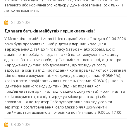
зеленого або коричневого кольору, дуже небезпечна, оскільки її
легко не помітити.
31.03.2026
До уваги батьків майбутніх першокласників!
У Межирічанській гімназії Шептицької міської ради з 01.04.2026
року буде проводитись набір дітей у перший клас. Для
зарахування дітей до 1-го класу батькам або особам, що їх
заміняють необхідно подати такий пакет документів - заяву
одного з батьків чи особи, що їх заміняє; - копію свідоцтва про
народження дитини або документа, що посвідчує особу
здобувача освіти (під час подання копії пред’являється оригінал
відповідного документа); - медичну довідку (форма №086-1/о),
копію карти профілактичних щеплень (форма №063/о); - копію
ідентифікаційного коду дитини (під час подання копії
пред’являється оригінал відповідного документа); - оригінал та
копія документа, що підтверджує місце реєстрації або
проживання на території обслуговування закладу освіти.
Територія обслуговування: село Межиріччя Документи
приймаються щоденно з понеділка по п’ятницю з 9.00 до 17.00.
08.03.2026