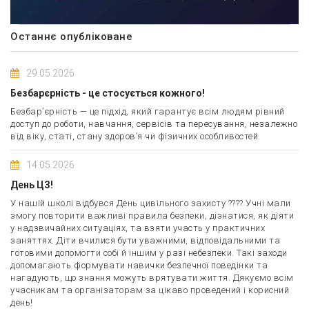
Останнє опубліковане
29.05.2026
Безбарєрність - це стосується кожного!
Безбар’єрність — це підхід, який гарантує всім людям рівний
доступ до роботи, навчання, сервісів та пересування, незалежно
від віку, статі, стану здоров’я чи фізичних особливостей.
14.05.2026
День ЦЗ!
У нашій школі відбувся День цивільного захисту ???? Учні мали
змогу повторити важливі правила безпеки, дізнатися, як діяти
у надзвичайних ситуаціях, та взяти участь у практичних
заняттях. Діти вчилися бути уважними, відповідальними та
готовими допомогти собі й іншим у разі небезпеки. Такі заходи
допомагають формувати навички безпечної поведінки та
нагадують, що знання можуть врятувати життя. Дякуємо всім
учасникам та організаторам за цікаво проведений і корисний
день!