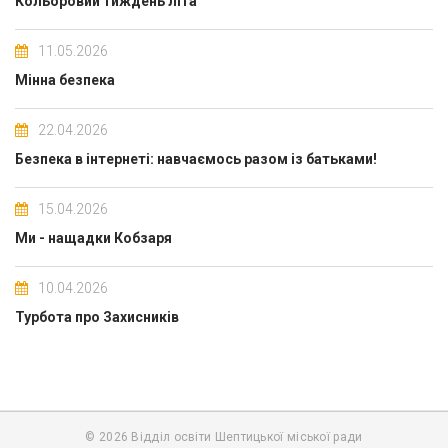
Кольоровий тиждень літа
11.05.2026
Мінна безпека
22.04.2026
Безпека в інтернеті: навчаємось разом із батьками!
15.04.2026
Ми - нащадки Кобзаря
10.04.2026
Турбота про Захисників
© 2026 Відділ освіти Шептицької міської ради