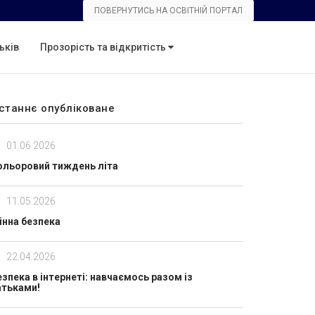
ПОВЕРНУТИСЬ НА ОСВІТНІЙ ПОРТАЛ
ьків
Прозорість та відкритість
станнє опубліковане
01.06.2026
ольоровий тиждень літа
11.05.2026
інна безпека
22.04.2026
езпека в інтернеті: навчаємось разом із
атьками!