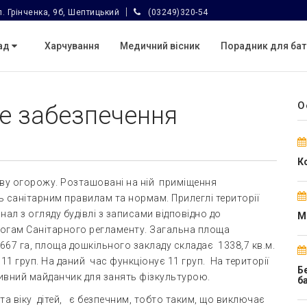
. Грінченка, 9б, Шептицький
(03249)320-54
лад
Харчування
Медичний вісник
Порадник для бат
О
не забезпечення
К
еву огорожу. Розташовані на ній приміщення
ь санітарним правилам та нормам. Прилеглі території
ал з огляду будівлі з записами відповідно до
М
могам Санітарного регламенту. Загальна площа
1667 га, площа дошкільного закладу складає 1338,7 кв.м.
1 груп. На даний час функціонує 11 груп. На території
Б
ртивний майданчик для занять фізкультурою.
б
 віку дітей, є безпечним, тобто таким, що виключає