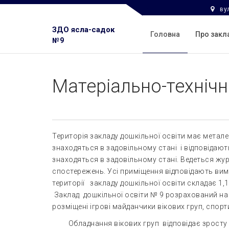
вул
ЗДО ясла-садок
Головна
Про зак
№9
Матеріально-техніч
Територія закладу дошкільної освіти має метал
знаходяться в задовільному стані і відповідают
знаходяться в задовільному стані. Ведеться журн
спостережень. Усі приміщення відповідають ви
території закладу дошкільної освіти складає 1,
Заклад дошкільної освіти № 9 розрахований на 1
розміщені ігрові майданчики вікових груп, спо
Обладнання вікових груп відповідає зросту та