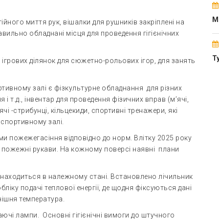
М
ого миття рук, вішалки для рушників закріплені на
правильно обладнані місця для проведення гігієнічних
Т
грових ділянок для сюжетно-рольових ігор, для занять
ивному залі є фізкультурне обладнання для різних
я і т.д., інвентар для проведення фізичних вправ (м’ячі,
ячі -стрибунці, кільцекиди, спортивні тренажери, які
спортивному залі.
 пожежегасіння відповідно до норм. Влітку 2025 року
і пожежні рукави. На кожному поверсі наявні плани
находиться в належному стані. Встановлено лічильник
ліку подачі теплової енергії, де щодня фіксуються дані
нішня температура.
 лампи. Основні гігієнічні вимоги до штучного