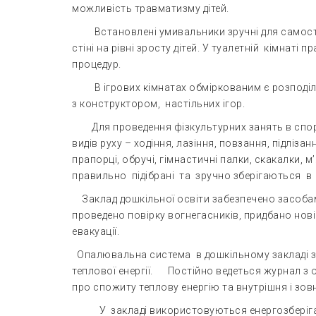
можливість травматизму дітей.
Встановлені умивальники зручні для самостійн
стіні на рівні зросту дітей. У туалетній кімнаті 
процедур.
В ігрових кімнатах обміркованим є розподіл і
з конструктором, настільних ігор.
Для проведення фізкультурних занять в спорт
видів руху – ходіння, лазіння, повзання, підлізанн
прапорці, обручі, гімнастичні палки, скакалки, м’
правильно підібрані та зручно зберігаються в 
Заклад дошкільної освіти забезпечено засобами
проведено повірку вогнегасників, придбано нов
евакуації.
Опалювальна система в дошкільному закладі з
теплової енергії. Постійно ведеться журнал з об
про спожиту теплову енергію та внутрішня і зов
У закладі використовуються енергозберігаючі