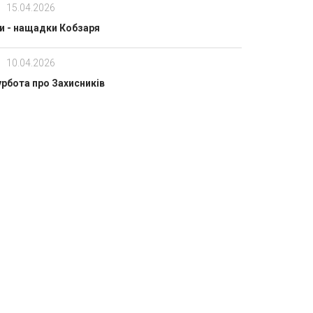
15.04.2026
и - нащадки Кобзаря
10.04.2026
урбота про Захисників