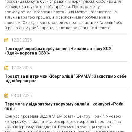
пропозиції можуть бути справжнім порятунком, особливо для
молоді, яка шукає спосіб заробити. Проте, саме тут
приховуються небезпечні пастки, які можуть обернутися не
тільки втратою грошей, а й серйозними проблемами із
законом. Сьогодні ми поговоримо про так званих “дропів” або
“грошових мулів”, і про те, як не потрапити в їхні тенета.
12.03.2025
Протидій спробам вербування! «Не пали автівку ЗСУ!
«Здай» ворога в СБУ!»
12.03.2025
Проєкт за підтримки Кіберполіції “БРАМА”: Захистимо себе
від кіберзагроз
03.01.2025
Перемога у відкритому творчому онлайн - конкурсі «Роби
як я!»
Конкурс проводив Відділ STEM-освіти Центру "Грані". Умовою
конкурсу було відзняти увесь процес створення ілюстрації на
комп'ютерному обладнанні. Перемогла учениця гуртка "