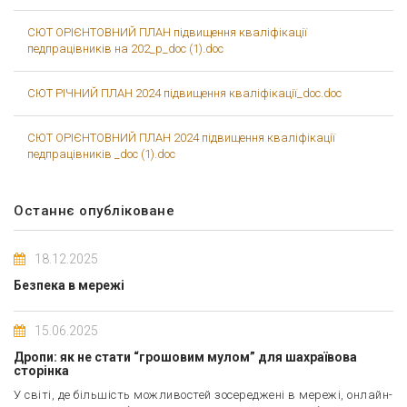
СЮТ ОРІЄНТОВНИЙ ПЛАН підвищення кваліфікації
педпрацівників на 202_р_doc (1).doc
СЮТ РІЧНИЙ ПЛАН 2024 підвищення кваліфікації_doc.doc
СЮТ ОРІЄНТОВНИЙ ПЛАН 2024 підвищення кваліфікації
педпрацівників _doc (1).doc
Останнє опубліковане
18.12.2025
Безпека в мережі
15.06.2025
Дропи: як не стати “грошовим мулом” для шахраївова
сторінка
У світі, де більшість можливостей зосереджені в мережі, онлайн-