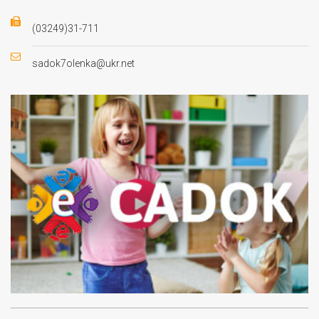
(03249)31-711
sadok7olenka@ukr.net