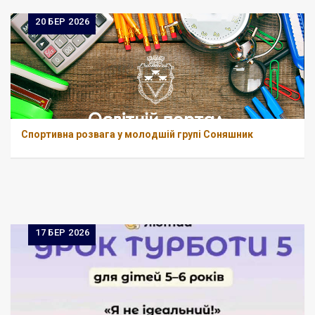
20
БЕР 2026
Спортивна розвага у молодшій групі Соняшник
17
БЕР 2026