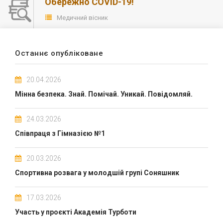
Обережно COVID-19!
Медичний вісник
Останнє опубліковане
20.04.2026
Мінна безпека. Знай. Помічай. Уникай. Повідомляй.
24.03.2026
Співпраця з Гімназією №1
20.03.2026
Спортивна розвага у молодшій групі Соняшник
17.03.2026
Участь у проєкті Академія Турботи