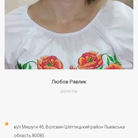
Любов Равлик
директор
Прийом громадян:
Щопонеділка з 10:00 до 15:00
вул.Мишуги 4б, Волсвин Шептицький район Львівська
область 80085