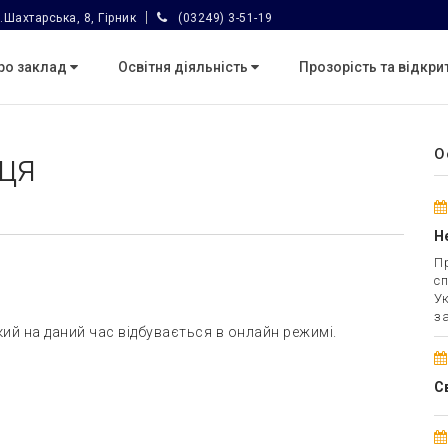
.Шахтарська, 8, Гірник
(03249) 3-51-19
ро заклад
Освітня діяльність
Прозорість та відкри
О
ця
Н
Пр
сп
Ук
за
й на даний час відбувається в онлайн режимі.
С