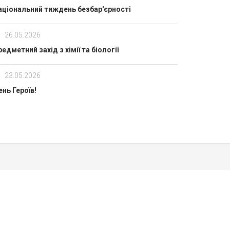
аціональний тиждень безбар'єрності
26.05.2026
едметний захід з хімії та біології
23.05.2026
ень Героїв!