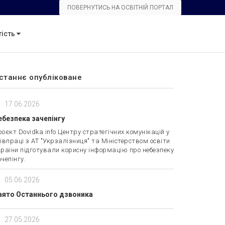
ПОВЕРНУТИСЬ НА ОСВІТНІЙ ПОРТАЛ
тість
станнє опубліковане
17.06.2026
ебезпека зачепінгу
оєкт Dovidka.info Центру стратегічних комунікацій у
івпраці з АТ "Укрзалізниця" та Міністерством освіти
раїни підготували корисну інформацію про небезпеку
чепінгу.
05.06.2026
вято Останнього дзвоника
27.05.2026