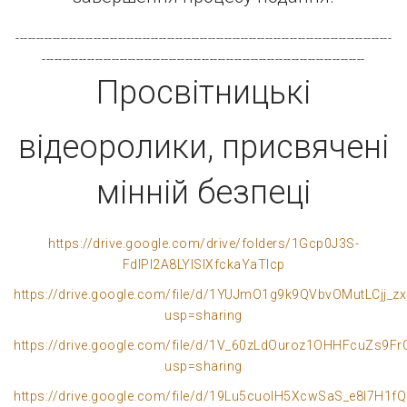
--------------------------------------------------------------------------------------------
-------------------------------------------------------------------------------
Просвітницькі
відеоролики, присвячені
мінній безпеці
https://drive.google.com/drive/folders/1Gcp0J3S-
FdIPI2A8LYlSIXfckaYaTIcp
https://drive.google.com/file/d/1YUJmO1g9k9QVbvOMutLCjj_z
usp=sharing
https://drive.google.com/file/d/1V_60zLdOuroz1OHHFcuZs9F
usp=sharing
https://drive.google.com/file/d/19Lu5cuoIH5XcwSaS_e8l7H1f