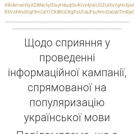
49UAmwH5yXZ8INv5yt5lsyHduqlOv4Uvz4jcbLIOZL6hxVgHvXjw
RXVz4Wx0Ugf3mCaY1CX8RGCKgPsUfJaJFpJhmvDaUj6lTmRjeC
--------------------------------------------------------------------------------------------
---------------------------------------------------------------------------------
Щодо сприяння у
проведенні
інформаційної кампанії,
спрямованої на
популяризацію
української мови