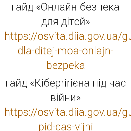
гайд «Онлайн-безпека
для дітей»
https://osvita.diia.gov.ua/g
dla-ditej-moa-onlajn-
bezpeka
гайд «Кіберrіrієна під час
війни»
https://osvita.diia.gov.ua/g
pid-cas-vijni