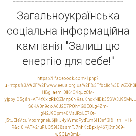
---------------------------------------------------------------------------------
Загальноукраїнська
соціальна інформаційна
кампанія "Залиш цю
енергію для себе!"
https://l.facebook.com/l.php?
u=https%3A%2F%2Fwww.eeua.org.ua%2F%3Ffbclid%3DIwZX
HBg_aem_0lI6rO4qUzCM-
yjpbyiO5g&h=AT4fXxizRkCZMnp0N9auKndxNlBk35SW3J95MwUq
S6KA0n9cx-A6J2D7PQhYG0EQLg4Zm-
gN2J9Opm40MsJRxLE7Qt-
Ij5tUEIeVcuIVpxmgneiu6jlkiJ4yiWmdPytFJm6H3efi3I&__tn__=H-
R&c[0]=AT42ruPUO59I38ssmFJ7nhKcBpxIy467j3tn369-
wSOLw8mL-