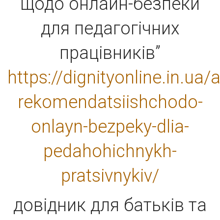
щодо онлайн-безпеки
для педагогічних
працівників”
https://dignityonline.in.ua
rekomendatsiishchodo-
onlayn-bezpeky-dlia-
pedahohichnykh-
pratsivnykiv/
довідник для батьків та