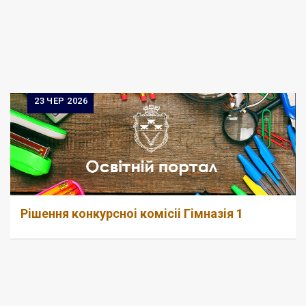
23
ЧЕР 2026
Рiшення конкурсноi комiсii Гiмназiя 1