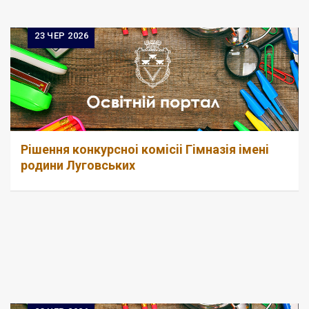
23
ЧЕР 2026
Рiшення конкурсноi комiсii Гiмназiя iменi
родини Луговських