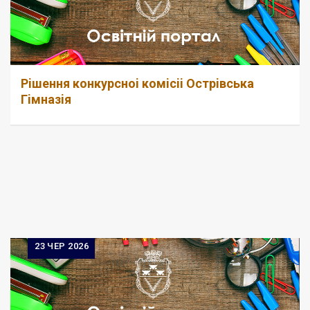
Рiшення конкурсноi комiсii Острiвська
Гiмназiя
23
ЧЕР 2026