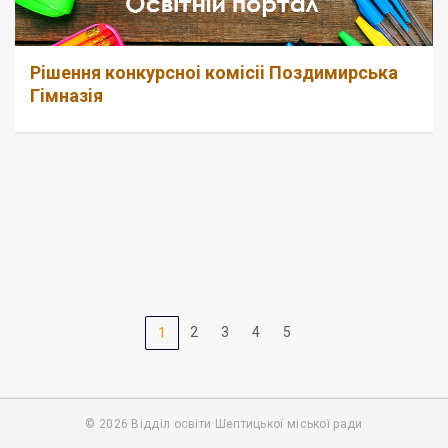
Рiшення конкурсноi комiсii Поздимирська
Гiмназiя
2
3
4
5
1
© 2026 Відділ освіти Шептицької міської ради