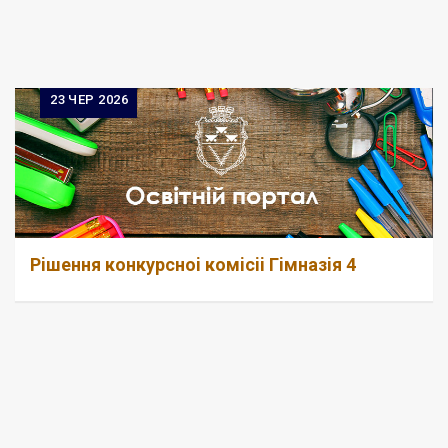
23
ЧЕР 2026
Рiшення конкурсноi комiсii Гiмназiя 4