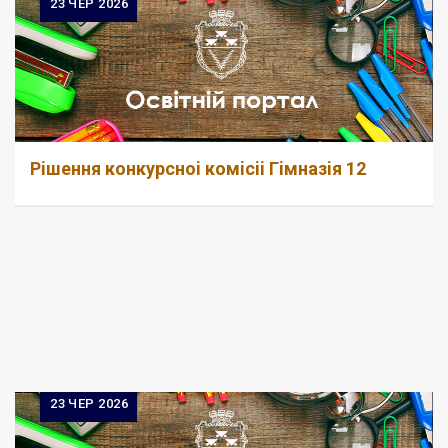
23
ЧЕР 2026
Рiшення конкурсноi комiсii Гiмназiя 12
23
ЧЕР 2026